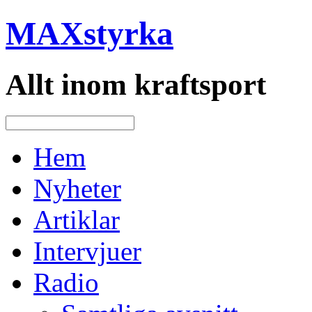
MAXstyrka
Allt inom kraftsport
Hem
Nyheter
Artiklar
Intervjuer
Radio