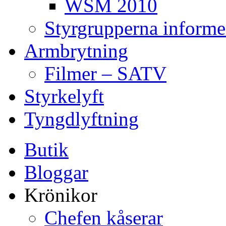
WSM 2010
Styrgrupperna informe
Armbrytning
Filmer – SATV
Styrkelyft
Tyngdlyftning
Butik
Bloggar
Krönikor
Chefen kåserar