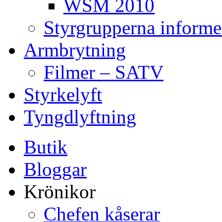
WSM 2010
Styrgrupperna informe
Armbrytning
Filmer – SATV
Styrkelyft
Tyngdlyftning
Butik
Bloggar
Krönikor
Chefen kåserar