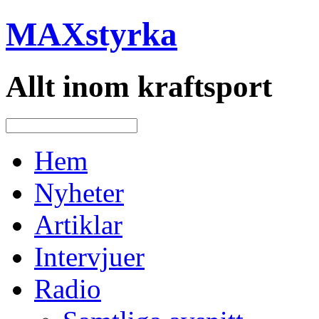
MAXstyrka
Allt inom kraftsport
Hem
Nyheter
Artiklar
Intervjuer
Radio