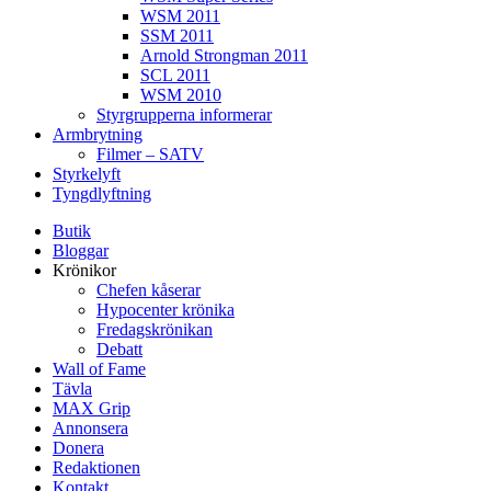
WSM 2011
SSM 2011
Arnold Strongman 2011
SCL 2011
WSM 2010
Styrgrupperna informerar
Armbrytning
Filmer – SATV
Styrkelyft
Tyngdlyftning
Butik
Bloggar
Krönikor
Chefen kåserar
Hypocenter krönika
Fredagskrönikan
Debatt
Wall of Fame
Tävla
MAX Grip
Annonsera
Donera
Redaktionen
Kontakt