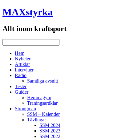
MAXstyrka
Allt inom kraftsport
Hem
Nyheter
Artiklar
Intervjuer
Radio
Samtliga avsnitt
Tester
Guider
Hemmagym
Träningsartiklar
Strongman
SSM – Kalender
Tävlingar
SSM 2024
SSM 2023
SSM 2022