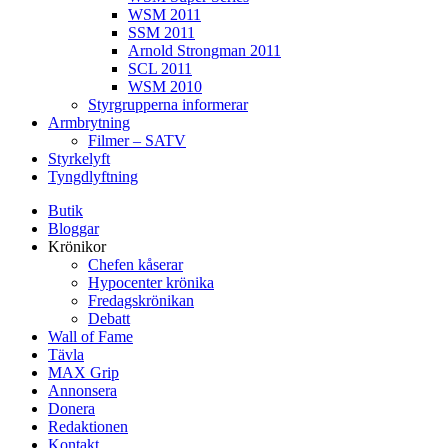
WSM 2011
SSM 2011
Arnold Strongman 2011
SCL 2011
WSM 2010
Styrgrupperna informerar
Armbrytning
Filmer – SATV
Styrkelyft
Tyngdlyftning
Butik
Bloggar
Krönikor
Chefen kåserar
Hypocenter krönika
Fredagskrönikan
Debatt
Wall of Fame
Tävla
MAX Grip
Annonsera
Donera
Redaktionen
Kontakt