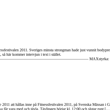
sfestivalen 2011. Sveriges minsta strongman hade just vunnit bodypres
å här kommer intervjun i text i stället.
———————————— MAXstyrka: Hur är formen i 
1 att hållas inne på Fitnessfestivalen 2011, på Svenska Mässan i Göt
 får vara med och tävla. Tävlingen börjar kl. 12:00 och slutar runt […