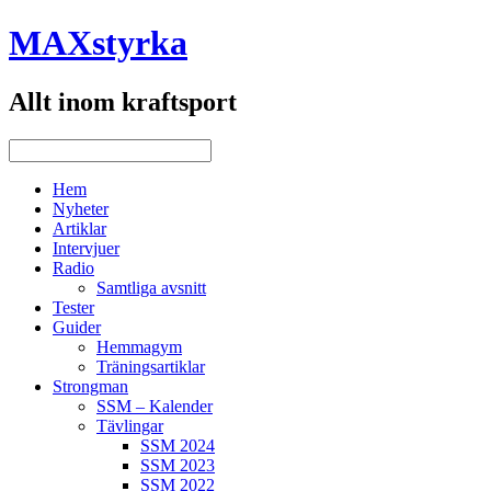
MAXstyrka
Allt inom kraftsport
Hem
Nyheter
Artiklar
Intervjuer
Radio
Samtliga avsnitt
Tester
Guider
Hemmagym
Träningsartiklar
Strongman
SSM – Kalender
Tävlingar
SSM 2024
SSM 2023
SSM 2022