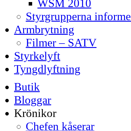
WSM 2010
Styrgrupperna informe
Armbrytning
Filmer – SATV
Styrkelyft
Tyngdlyftning
Butik
Bloggar
Krönikor
Chefen kåserar