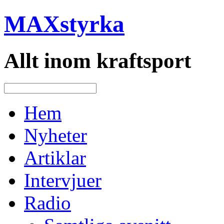
MAXstyrka
Allt inom kraftsport
Hem
Nyheter
Artiklar
Intervjuer
Radio