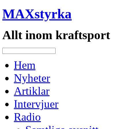
MAXstyrka
Allt inom kraftsport
Hem
Nyheter
Artiklar
Intervjuer
Radio