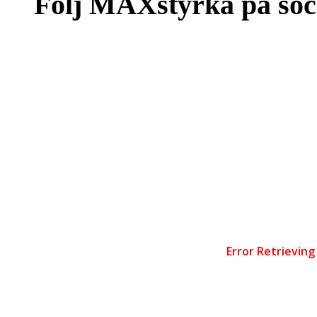
Följ MAXstyrka på soc