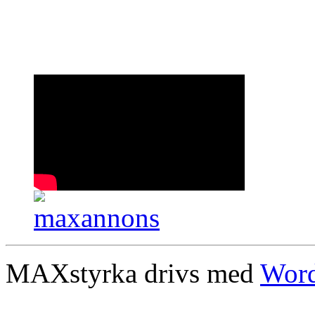
MAXstyrka drivs med
Word