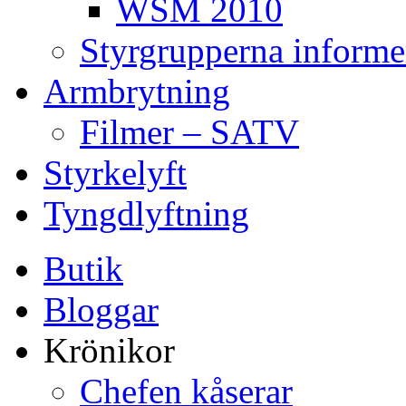
WSM 2010
Styrgrupperna informe
Armbrytning
Filmer – SATV
Styrkelyft
Tyngdlyftning
Butik
Bloggar
Krönikor
Chefen kåserar