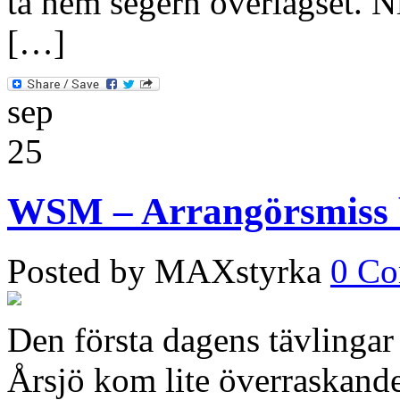
ta hem segern överlägset. 
[…]
sep
25
WSM – Arrangörsmiss 
Posted by MAXstyrka
0 C
Den första dagens tävlinga
Årsjö kom lite överraskand