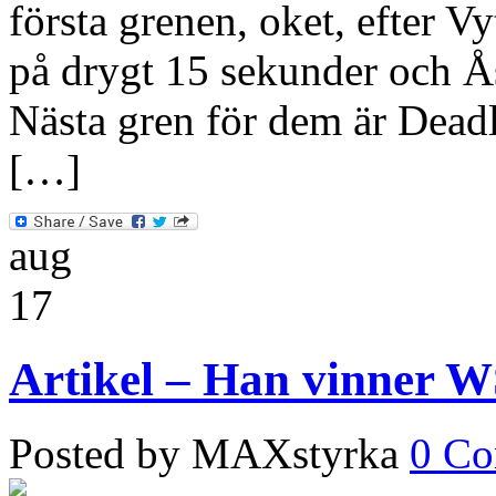
första grenen, oket, efter V
på drygt 15 sekunder och Ås
Nästa gren för dem är Deadli
[…]
aug
17
Artikel – Han vinner 
Posted by MAXstyrka
0 C