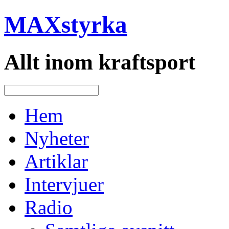
MAXstyrka
Allt inom kraftsport
Hem
Nyheter
Artiklar
Intervjuer
Radio