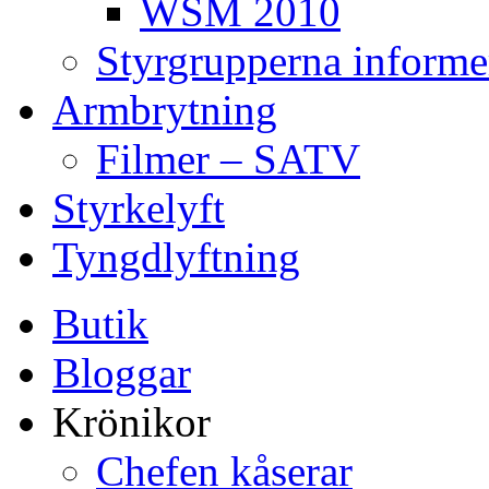
WSM 2010
Styrgrupperna informe
Armbrytning
Filmer – SATV
Styrkelyft
Tyngdlyftning
Butik
Bloggar
Krönikor
Chefen kåserar