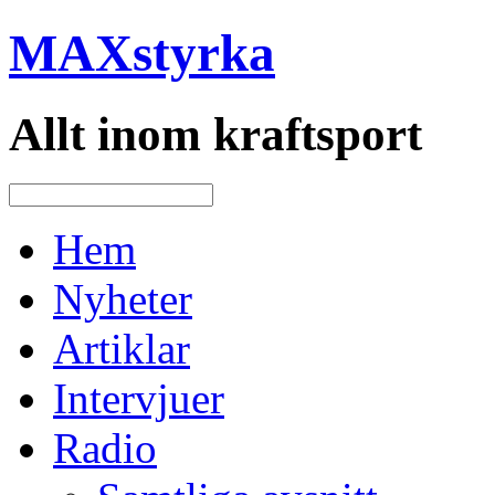
MAXstyrka
Allt inom kraftsport
Hem
Nyheter
Artiklar
Intervjuer
Radio