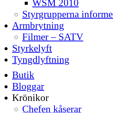
WSM 2010
Styrgrupperna informe
Armbrytning
Filmer – SATV
Styrkelyft
Tyngdlyftning
Butik
Bloggar
Krönikor
Chefen kåserar