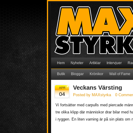
Hem
Nyheter
Artiklar
Intervjuer
Ra
Butik
Bloggar
Krönikor
Wall of Fame
Veckans Värsting
APR
04
Posted by MAXstyrka
0 Commen
Vi fortsätter med carpulls med piercade män
tre olika klipp där människor drar bilar med 
i ryggen. En liten varning är på sin plats om m