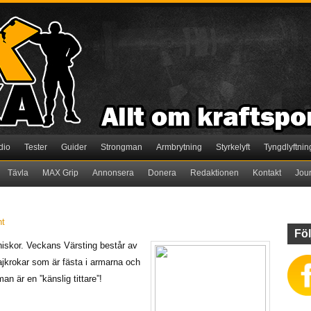
dio
Tester
Guider
Strongman
Armbrytning
Styrkelyft
Tyngdlyftnin
Tävla
MAX Grip
Annonsera
Donera
Redaktionen
Kontakt
Jou
t
Föl
niskor. Veckans Värsting består av
hajkrokar som är fästa i armarna och
an är en ”känslig tittare”!