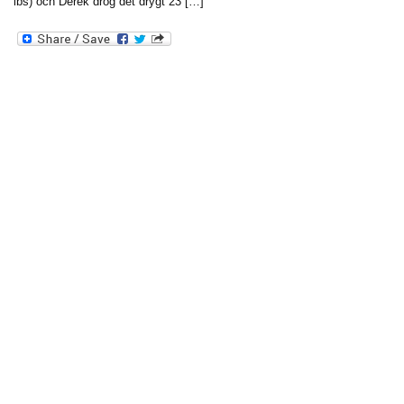
lbs) och Derek drog det drygt 23 […]