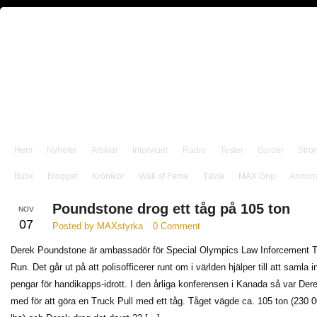
Hem
Nyheter
Artiklar
Intervjuer
Radio
Tester
Guider
Stro
Butik
Bloggar
Krönikor
Wall of Fame
Tävla
MAX Grip
Annon
Poundstone drog ett tåg på 105 ton
NOV
07
Posted by MAXstyrka
0 Comment
Derek Poundstone är ambassadör för Special Olympics Law Inforcement T
Run. Det går ut på att polisofficerer runt om i världen hjälper till att samla i
pengar för handikapps-idrott. I den årliga konferensen i Kanada så var Der
med för att göra en Truck Pull med ett tåg. Tåget vägde ca. 105 ton (230 