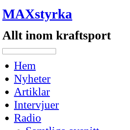
MAXstyrka
Allt inom kraftsport
Hem
Nyheter
Artiklar
Intervjuer
Radio