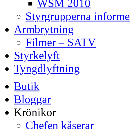
WSM 2010
Styrgrupperna informe
Armbrytning
Filmer – SATV
Styrkelyft
Tyngdlyftning
Butik
Bloggar
Krönikor
Chefen kåserar