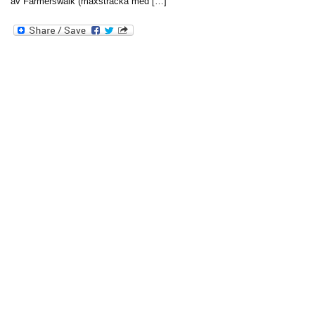
av Farmerswalk (maxsträcka med […]