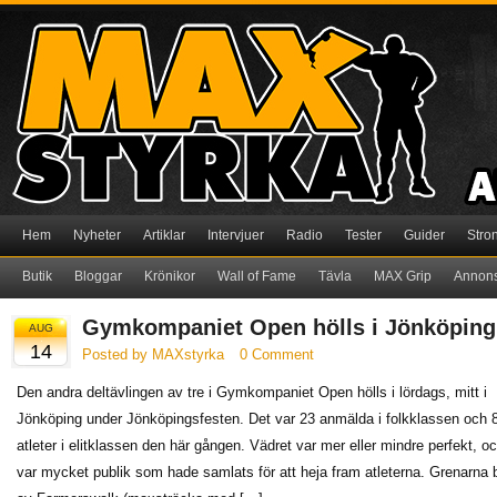
Hem
Nyheter
Artiklar
Intervjuer
Radio
Tester
Guider
Stro
Butik
Bloggar
Krönikor
Wall of Fame
Tävla
MAX Grip
Annon
Gymkompaniet Open hölls i Jönköping
AUG
14
Posted by MAXstyrka
0 Comment
Den andra deltävlingen av tre i Gymkompaniet Open hölls i lördags, mitt i
Jönköping under Jönköpingsfesten. Det var 23 anmälda i folkklassen och 
atleter i elitklassen den här gången. Vädret var mer eller mindre perfekt, o
var mycket publik som hade samlats för att heja fram atleterna. Grenarna 