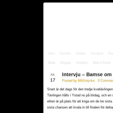
Hem
Nyheter
Artiklar
Intervjuer
Ra
Butik
Bloggar
Krönikor
Wall of Fame
Intervju – Bamse om 
JUL
17
Posted by MAXstyrka
0 Commen
Snart är det dags för den tredje kvaltävlinge
Tävlingen hålls i Ystad nu på lördag, och en 
eliten är på plats för att kriga om de tre sista 
sista chansen att kvala in till finalen för del