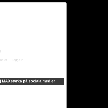
g
rnaler
Logga in
j MAXstyrka på sociala medier