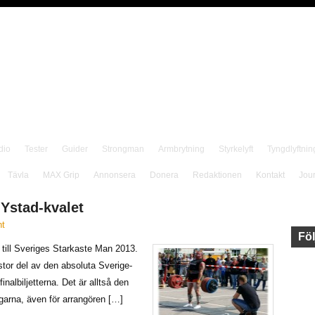
dio
Tester
Guider
Strongman
Armbrytning
Styrkelyft
Tyngdlyftnin
Tävla
MAX Grip
Annonsera
Donera
Redaktionen
Kontakt
Jou
Ystad-kvalet
t
Föl
n till Sveriges Starkaste Man 2013.
stor del av den absoluta Sverige-
finalbiljetterna. Det är alltså den
tagarna, även för arrangören […]