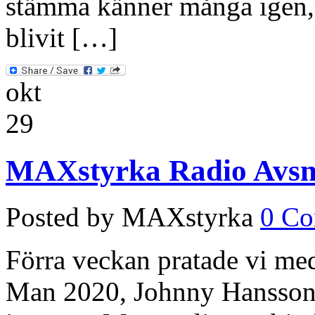
stämma känner många igen, 
blivit […]
okt
29
MAXstyrka Radio Avsni
Posted by MAXstyrka
0 C
Förra veckan pratade vi med
Man 2020, Johnny Hansson, 