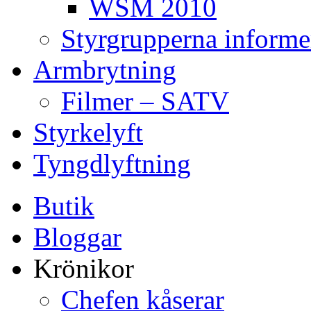
WSM 2010
Styrgrupperna informe
Armbrytning
Filmer – SATV
Styrkelyft
Tyngdlyftning
Butik
Bloggar
Krönikor
Chefen kåserar