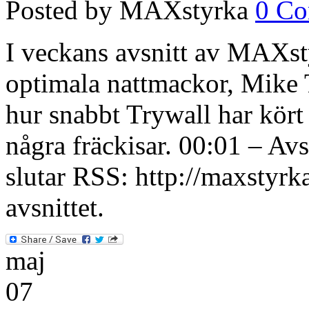
Posted by MAXstyrka
0 C
I veckans avsnitt av MAXsty
optimala nattmackor, Mike T
hur snabbt Trywall har kör
några fräckisar. 00:01 – Avs
slutar RSS: http://maxstyrk
avsnittet.
maj
07