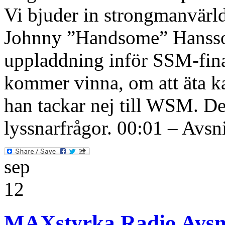
Vi bjuder in strongmanvärl
Johnny ”Handsome” Hansson
uppladdning inför SSM-fina
kommer vinna, om att äta ka
han tackar nej till WSM. D
lyssnarfrågor. 00:01 – Avsn
sep
12
MAXstyrka Radio Avsni