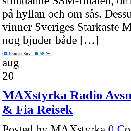
stundande SSM-finalen, om 
på hyllan och om sås. Dess
vinner Sveriges Starkaste 
nog bjuder både […]
aug
20
MAXstyrka Radio Avsni
& Fia Reisek
Posted by MAXstyrka
0 C