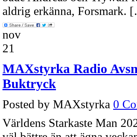
aldrig erkänna, Forsmark. 
nov
21
MAXstyrka Radio Avsni
Buktryck
Posted by MAXstyrka
0 C
Världens Starkaste Man 2020
väl bättre än att ägna veck