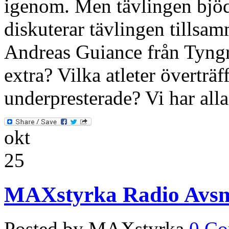
igenom. Men tävlingen bjöd
diskuterar tävlingen tills
Andreas Guiance från Tyngre.
extra? Vilka atleter överträf
underpresterade? Vi har alla
okt
25
MAXstyrka Radio Avsni
Posted by MAXstyrka
0 C