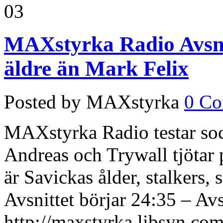
03
MAXstyrka Radio Avsnit
äldre än Mark Felix
Posted by MAXstyrka
0 C
MAXstyrka Radio testar soci
Andreas och Trywall tjötar
är Savickas ålder, stalkers, 
Avsnittet börjar 24:35 – Avs
http://maxstyrka.libsyn.com/