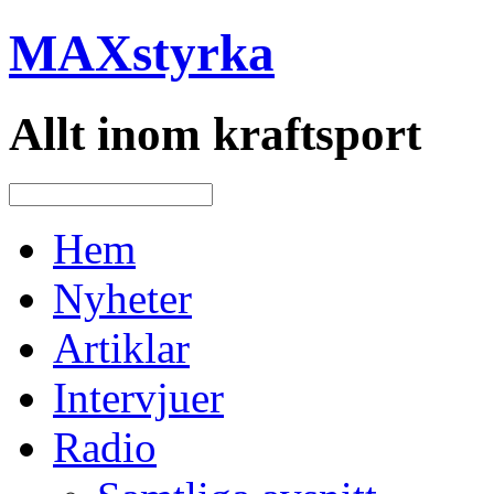
MAXstyrka
Allt inom kraftsport
Hem
Nyheter
Artiklar
Intervjuer
Radio