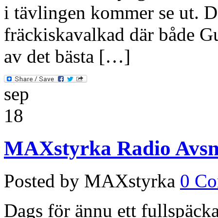
i tävlingen kommer se ut. 
fräckiskavalkad där både G
av det bästa […]
sep
18
MAXstyrka Radio Avsni
Posted by MAXstyrka
0 C
Dags för ännu ett fullspäc