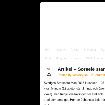
Hem
Nyheter
Artiklar
Intervjuer
Ra
Butik
Bloggar
Krönikor
Wall of Fame
Artikel – Sorsele sta
JUL
23
Posted by MAXstyrka
0 Commen
Sveriges Starkaste Man 2013 i klassen -105
kvaltävlingar (12 atleter går till final, och 
kvala). Den tredje kvaltävlingen för året höll 
stod som arrangör. Här har Johannes Lidström 