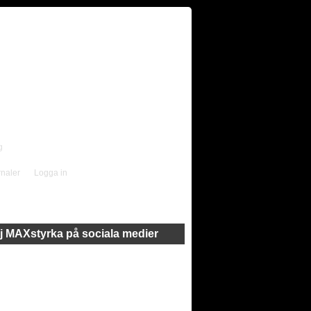
g
rnaler
Logga in
j MAXstyrka på sociala medier