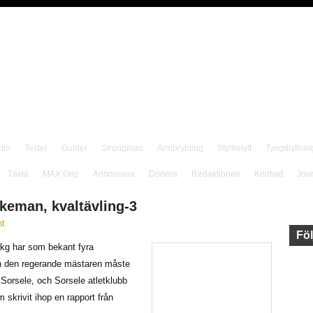
dio
Tester
Guider
Strongman
Armbrytning
Styrkelyft
Tyngdlyftnin
Tävla
MAX Grip
Annonsera
Donera
Redaktionen
Kontakt
Jou
rkeman, kvaltävling-3
t
Föl
 kg har som bekant fyra
även den regerande mästaren måste
i Sorsele, och Sorsele atletklubb
skrivit ihop en rapport från