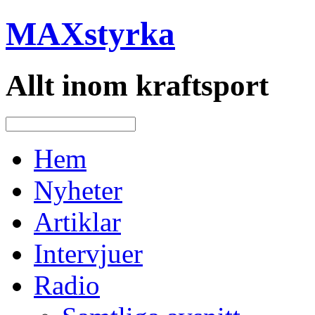
MAXstyrka
Allt inom kraftsport
Hem
Nyheter
Artiklar
Intervjuer
Radio