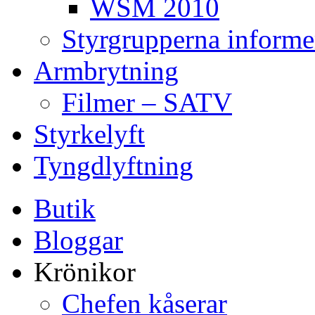
WSM 2010
Styrgrupperna informe
Armbrytning
Filmer – SATV
Styrkelyft
Tyngdlyftning
Butik
Bloggar
Krönikor
Chefen kåserar