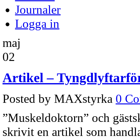
Journaler
Logga in
maj
02
Artikel – Tyngdlyftarfö
Posted by MAXstyrka
0 C
”Muskeldoktorn” och gästsk
skrivit en artikel som hand