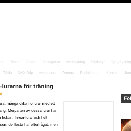
dio
Tester
Guider
Strongman
Armbrytning
Styrkelyft
Tyngdlyftnin
Tävla
MAX Grip
Annonsera
Donera
Redaktionen
Kontakt
Jou
-lurarna för träning
t
Föl
erat många olika hörlurar med ett
ang. Merparten av dessa lurar har
 fickan. In-ear-lurar och helt
 som de flesta har efterfrågat, men