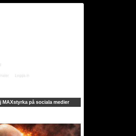
g
rnaler
Logga in
j MAXstyrka på sociala medier