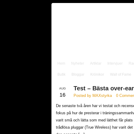
Hem
Nyheter
Artiklar
Intervjuer
Ra
Butik
Bloggar
Krönikor
Wall of Fame
Test – Bästa over-ear
AUG
16
Posted by MAXstyrka
0 Commen
De senaste två åren har vi testat och recens
fokus på hur de presterar i träningssammanh
varit små och lätta som med lätthet får plats i
trådlösa pluggar (True Wireless) har varit det