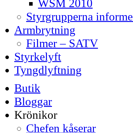
WSM 2010
Styrgrupperna informe
Armbrytning
Filmer – SATV
Styrkelyft
Tyngdlyftning
Butik
Bloggar
Krönikor
Chefen kåserar