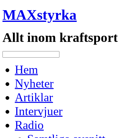
MAXstyrka
Allt inom kraftsport
Hem
Nyheter
Artiklar
Intervjuer
Radio