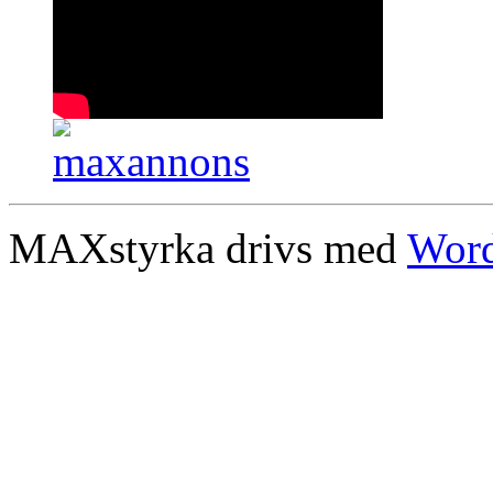
MAXstyrka drivs med
Word