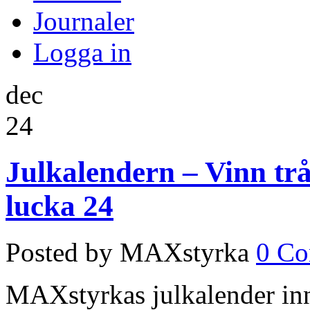
Journaler
Logga in
dec
24
Julkalendern – Vinn tr
lucka 24
Posted by MAXstyrka
0 C
MAXstyrkas julkalender inne