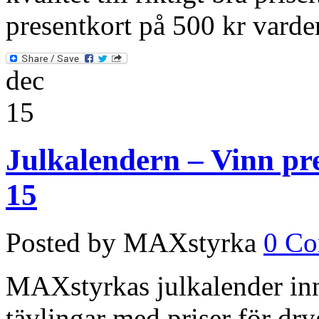
presentkort på 500 kr vard
dec
15
Julkalendern – Vinn pre
15
Posted by MAXstyrka
0 C
MAXstyrkas julkalender inne
tävlingar med priser för dry