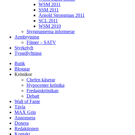
WSM 2011
SSM 2011
Arnold Strongman 2011
SCL 2011
WSM 2010
Styrgrupperna informerar
Armbrytning
Filmer – SATV
Styrkelyft
Tyngdlyftning
Butik
Bloggar
Krönikor
Chefen kåserar
Hypocenter krönika
Fredagskrönikan
Debatt
Wall of Fame
Tävla
MAX Grip
Annonsera
Donera
Redaktionen
Kontakt