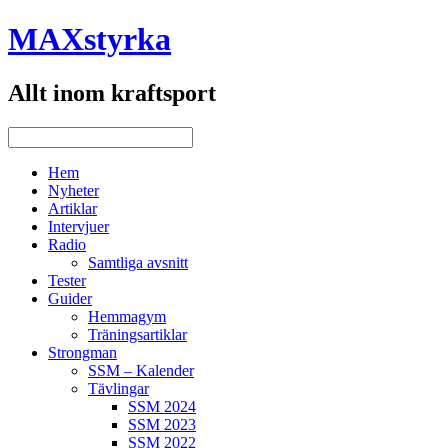
MAXstyrka
Allt inom kraftsport
Hem
Nyheter
Artiklar
Intervjuer
Radio
Samtliga avsnitt
Tester
Guider
Hemmagym
Träningsartiklar
Strongman
SSM – Kalender
Tävlingar
SSM 2024
SSM 2023
SSM 2022