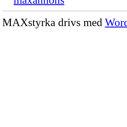
MAXstyrka drivs med
Word