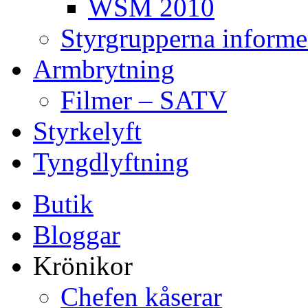
WSM 2010
Styrgrupperna informe
Armbrytning
Filmer – SATV
Styrkelyft
Tyngdlyftning
Butik
Bloggar
Krönikor
Chefen kåserar