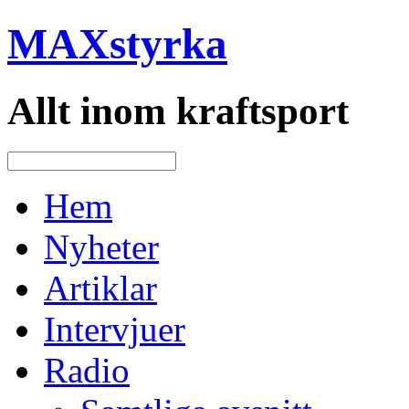
MAXstyrka
Allt inom kraftsport
Hem
Nyheter
Artiklar
Intervjuer
Radio