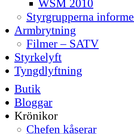
WSM 2010
Styrgrupperna informe
Armbrytning
Filmer – SATV
Styrkelyft
Tyngdlyftning
Butik
Bloggar
Krönikor
Chefen kåserar