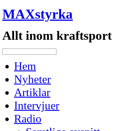
MAXstyrka
Allt inom kraftsport
Hem
Nyheter
Artiklar
Intervjuer
Radio