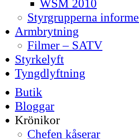
WSM 2010
Styrgrupperna informe
Armbrytning
Filmer – SATV
Styrkelyft
Tyngdlyftning
Butik
Bloggar
Krönikor
Chefen kåserar