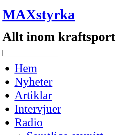
MAXstyrka
Allt inom kraftsport
Hem
Nyheter
Artiklar
Intervjuer
Radio