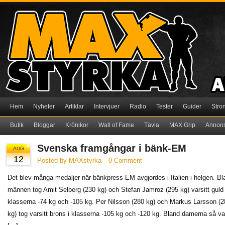
Hem
Nyheter
Artiklar
Intervjuer
Radio
Tester
Guider
Stro
Butik
Bloggar
Krönikor
Wall of Fame
Tävla
MAX Grip
Annon
Svenska framgångar i bänk-EM
AUG
12
Posted by MAXstyrka
0 Comment
Det blev många medaljer när bänkpress-EM avgjordes i Italien i helgen. Bl
männen tog Amit Selberg (230 kg) och Stefan Jamroz (295 kg) varsitt guld 
klasserna -74 kg och -105 kg. Per Nilsson (280 kg) och Markus Larsson (2
kg) tog varsitt brons i klasserna -105 kg och -120 kg. Bland damerna så v