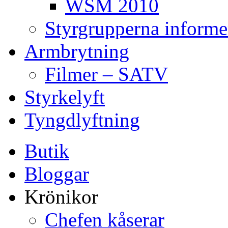
WSM 2010
Styrgrupperna informe
Armbrytning
Filmer – SATV
Styrkelyft
Tyngdlyftning
Butik
Bloggar
Krönikor
Chefen kåserar