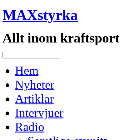
MAXstyrka
Allt inom kraftsport
Hem
Nyheter
Artiklar
Intervjuer
Radio