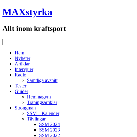
MAXstyrka
Allt inom kraftsport
Hem
Nyheter
Artiklar
Intervjuer
Radio
Samtliga avsnitt
Tester
Guider
Hemmagym
Träningsartiklar
Strongman
SSM – Kalender
Tävlingar
SSM 2024
SSM 2023
SSM 2022