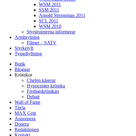
WSM 2011
SSM 2011
Arnold Strongman 2011
SCL 2011
WSM 2010
Styrgrupperna informerar
Armbrytning
Filmer – SATV
Styrkelyft
Tyngdlyftning
Butik
Bloggar
Krönikor
Chefen kåserar
Hypocenter krönika
Fredagskrönikan
Debatt
Wall of Fame
Tävla
MAX Grip
Annonsera
Donera
Redaktionen
Kontakt