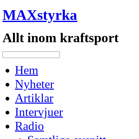
MAXstyrka
Allt inom kraftsport
Hem
Nyheter
Artiklar
Intervjuer
Radio