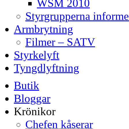
WSM 2010
Styrgrupperna informe
Armbrytning
Filmer – SATV
Styrkelyft
Tyngdlyftning
Butik
Bloggar
Krönikor
Chefen kåserar