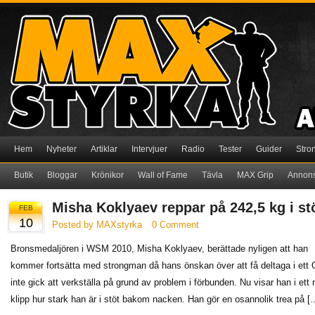
Hem
Nyheter
Artiklar
Intervjuer
Radio
Tester
Guider
Stro
Butik
Bloggar
Krönikor
Wall of Fame
Tävla
MAX Grip
Annon
Misha Koklyaev reppar på 242,5 kg i st
FEB
10
Posted by MAXstyrka
0 Comment
Bronsmedaljören i WSM 2010, Misha Koklyaev, berättade nyligen att han
kommer fortsätta med strongman då hans önskan över att få deltaga i ett
inte gick att verkställa på grund av problem i förbunden. Nu visar han i ett 
klipp hur stark han är i stöt bakom nacken. Han gör en osannolik trea på [