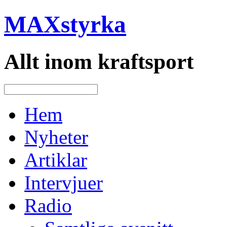
MAXstyrka
Allt inom kraftsport
Hem
Nyheter
Artiklar
Intervjuer
Radio