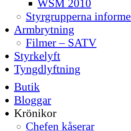
WSM 2010
Styrgrupperna informe
Armbrytning
Filmer – SATV
Styrkelyft
Tyngdlyftning
Butik
Bloggar
Krönikor
Chefen kåserar