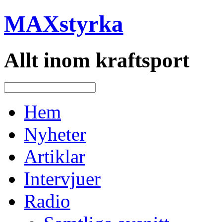
MAXstyrka
Allt inom kraftsport
Hem
Nyheter
Artiklar
Intervjuer
Radio