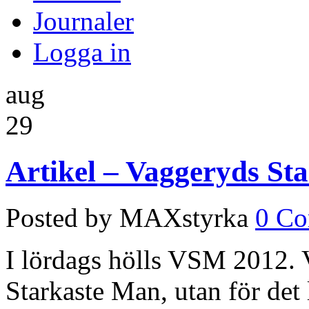
Journaler
Logga in
aug
29
Artikel – Vaggeryds St
Posted by MAXstyrka
0 C
I lördags hölls VSM 2012. 
Starkaste Man, utan för det 