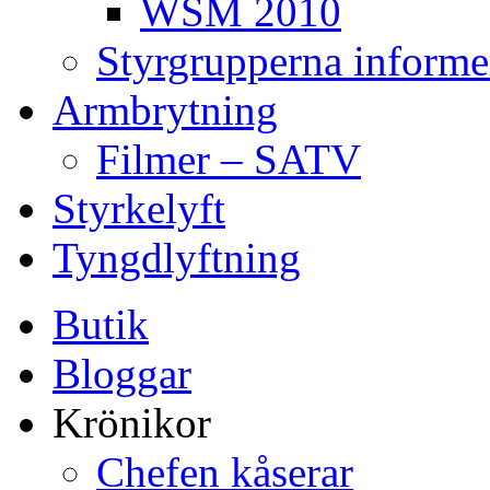
WSM 2010
Styrgrupperna informe
Armbrytning
Filmer – SATV
Styrkelyft
Tyngdlyftning
Butik
Bloggar
Krönikor
Chefen kåserar