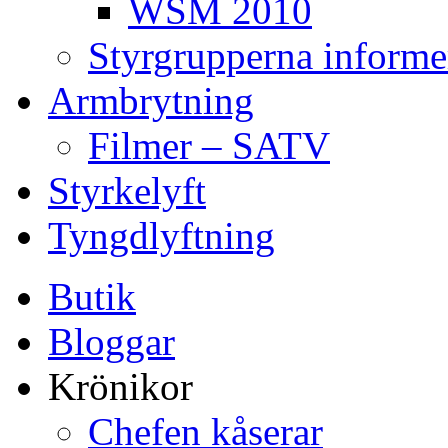
WSM 2010
Styrgrupperna informe
Armbrytning
Filmer – SATV
Styrkelyft
Tyngdlyftning
Butik
Bloggar
Krönikor
Chefen kåserar