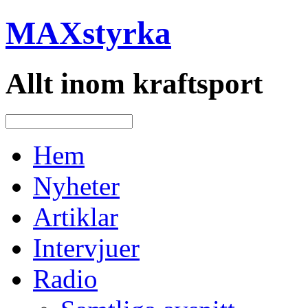
MAXstyrka
Allt inom kraftsport
Hem
Nyheter
Artiklar
Intervjuer
Radio