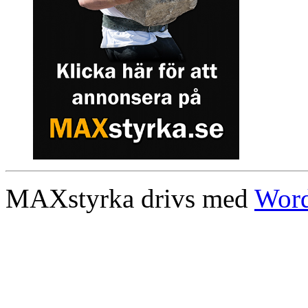
MAXstyrka drivs med
Word