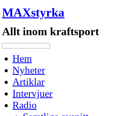
MAXstyrka
Allt inom kraftsport
Hem
Nyheter
Artiklar
Intervjuer
Radio