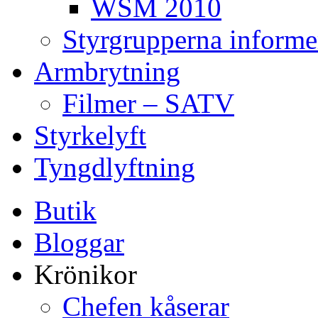
WSM 2010
Styrgrupperna informe
Armbrytning
Filmer – SATV
Styrkelyft
Tyngdlyftning
Butik
Bloggar
Krönikor
Chefen kåserar