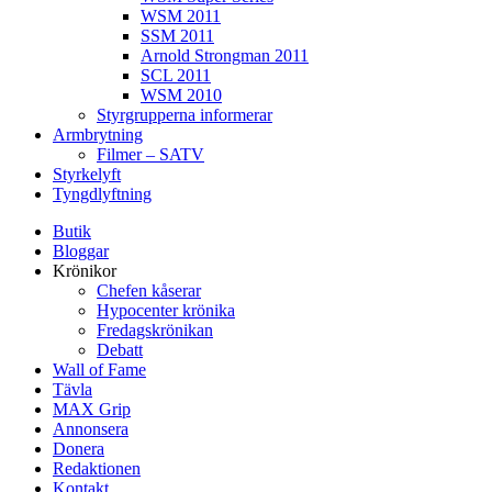
WSM 2011
SSM 2011
Arnold Strongman 2011
SCL 2011
WSM 2010
Styrgrupperna informerar
Armbrytning
Filmer – SATV
Styrkelyft
Tyngdlyftning
Butik
Bloggar
Krönikor
Chefen kåserar
Hypocenter krönika
Fredagskrönikan
Debatt
Wall of Fame
Tävla
MAX Grip
Annonsera
Donera
Redaktionen
Kontakt