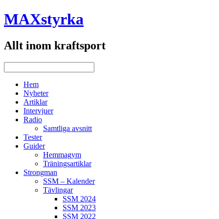
MAXstyrka
Allt inom kraftsport
Hem
Nyheter
Artiklar
Intervjuer
Radio
Samtliga avsnitt
Tester
Guider
Hemmagym
Träningsartiklar
Strongman
SSM – Kalender
Tävlingar
SSM 2024
SSM 2023
SSM 2022