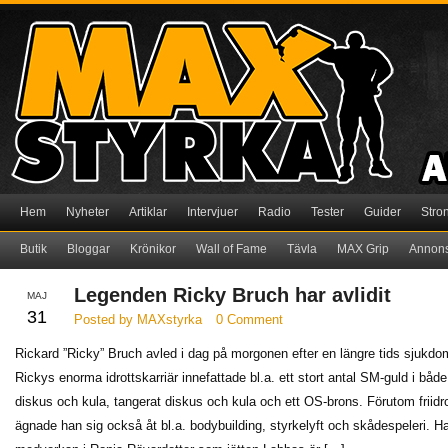
Hem
Nyheter
Artiklar
Intervjuer
Radio
Tester
Guider
Stro
Butik
Bloggar
Krönikor
Wall of Fame
Tävla
MAX Grip
Annon
Legenden Ricky Bruch har avlidit
MAJ
31
Posted by MAXstyrka
0 Comment
Rickard ”Ricky” Bruch avled i dag på morgonen efter en längre tids sjukdo
Rickys enorma idrottskarriär innefattade bl.a. ett stort antal SM-guld i både
diskus och kula, tangerat diskus och kula och ett OS-brons. Förutom friidr
ägnade han sig också åt bl.a. bodybuilding, styrkelyft och skådespeleri. H