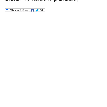
medverkan i Ronja Rövardotter som jätten Labbas är […]