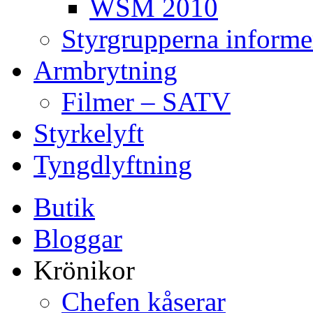
WSM 2010
Styrgrupperna informe
Armbrytning
Filmer – SATV
Styrkelyft
Tyngdlyftning
Butik
Bloggar
Krönikor
Chefen kåserar