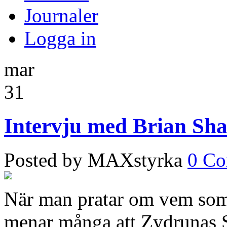
Journaler
Logga in
mar
31
Intervju med Brian Sh
Posted by MAXstyrka
0 C
När man pratar om vem som 
menar många att Zydrunas Sa