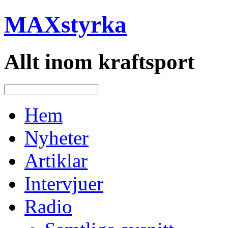
MAXstyrka
Allt inom kraftsport
Hem
Nyheter
Artiklar
Intervjuer
Radio