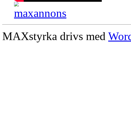
MAXstyrka drivs med
Word