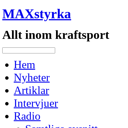
MAXstyrka
Allt inom kraftsport
Hem
Nyheter
Artiklar
Intervjuer
Radio