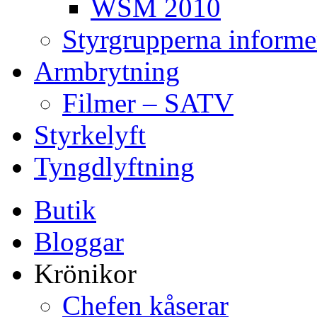
WSM 2010
Styrgrupperna informe
Armbrytning
Filmer – SATV
Styrkelyft
Tyngdlyftning
Butik
Bloggar
Krönikor
Chefen kåserar