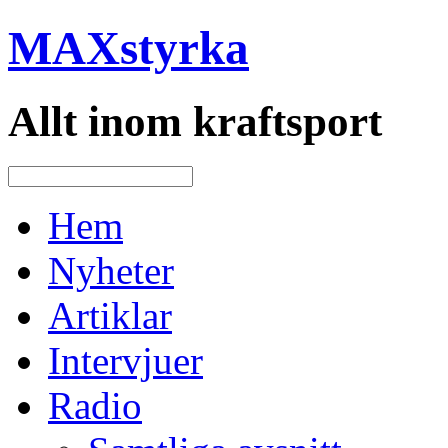
MAXstyrka
Allt inom kraftsport
Hem
Nyheter
Artiklar
Intervjuer
Radio