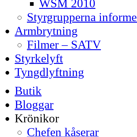
WSM 2010
Styrgrupperna informe
Armbrytning
Filmer – SATV
Styrkelyft
Tyngdlyftning
Butik
Bloggar
Krönikor
Chefen kåserar