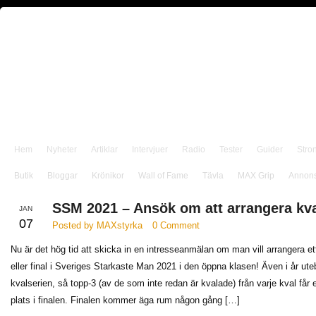
Hem
Nyheter
Artiklar
Intervjuer
Radio
Tester
Guider
Stro
Butik
Bloggar
Krönikor
Wall of Fame
Tävla
MAX Grip
Annon
SSM 2021 – Ansök om att arrangera kval
JAN
07
Posted by MAXstyrka
0 Comment
Nu är det hög tid att skicka in en intresseanmälan om man vill arrangera et
eller final i Sveriges Starkaste Man 2021 i den öppna klasen! Även i år uteb
kvalserien, så topp-3 (av de som inte redan är kvalade) från varje kval får 
plats i finalen. Finalen kommer äga rum någon gång […]