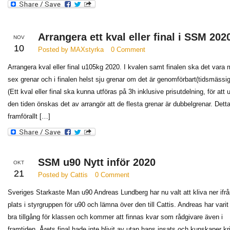
Arrangera ett kval eller final i SSM 202
NOV
10
Posted by MAXstyrka
0 Comment
Arrangera kval eller final u105kg 2020. I kvalen samt finalen ska det vara 
sex grenar och i finalen helst sju grenar om det är genomförbart(tidsmässig
(Ett kval eller final ska kunna utföras på 3h inklusive prisutdelning, för att
den tiden önskas det av arrangör att de flesta grenar är dubbelgrenar. Detta
framförallt […]
SSM u90 Nytt inför 2020
OKT
21
Posted by Cattis
0 Comment
Sveriges Starkaste Man u90 Andreas Lundberg har nu valt att kliva ner ifrå
plats i styrgruppen för u90 och lämna över den till Cattis. Andreas har varit
bra tillgång för klassen och kommer att finnas kvar som rådgivare även i
framtiden. Årets final hade inte blivit av utan hans insats och kunskaper kr