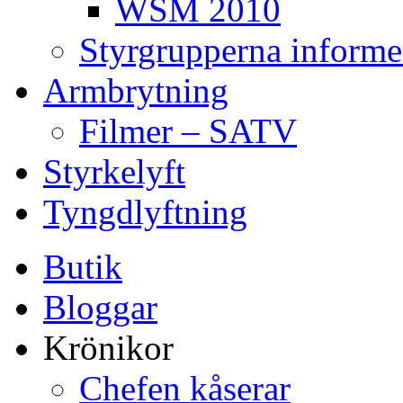
WSM 2010
Styrgrupperna informe
Armbrytning
Filmer – SATV
Styrkelyft
Tyngdlyftning
Butik
Bloggar
Krönikor
Chefen kåserar