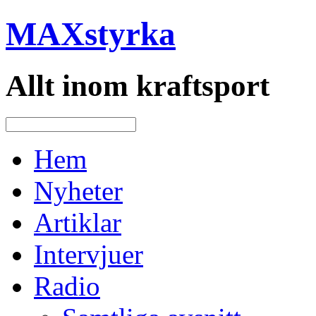
MAXstyrka
Allt inom kraftsport
Hem
Nyheter
Artiklar
Intervjuer
Radio