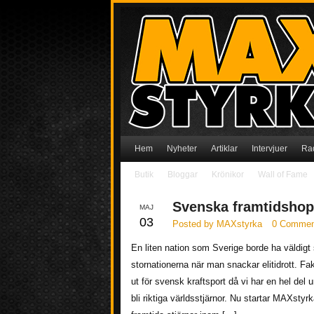
Hem
Nyheter
Artiklar
Intervjuer
Ra
Butik
Bloggar
Krönikor
Wall of Fame
Svenska framtidsho
MAJ
03
Posted by MAXstyrka
0 Commen
En liten nation som Sverige borde ha väldigt 
stornationerna när man snackar elitidrott. Fak
ut för svensk kraftsport då vi har en hel del 
bli riktiga världsstjärnor. Nu startar MAXstyr