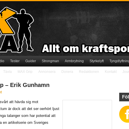
dio
Tester
Guider
Strongman
Armbrytning
Styrkelyft
Tyngdlyftnin
Tävla
MAX Grip
Annonsera
Donera
Redaktionen
Kontakt
Jou
pp – Erik Gunhamn
t
Föl
svårt att hävda sig mot
tum är dock att det ser oerhört ljust
unga talanger som har potential att
ka en artikelserie om Sveriges