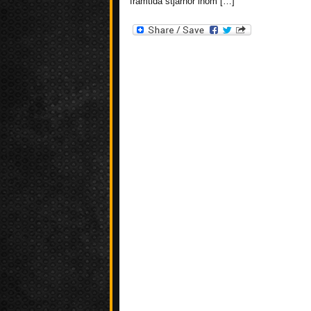
framtida stjärnor inom […]