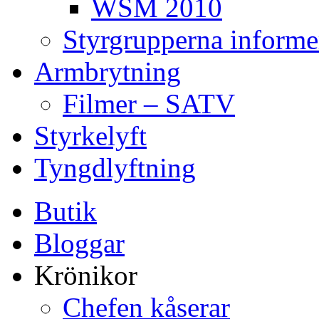
WSM 2010
Styrgrupperna informe
Armbrytning
Filmer – SATV
Styrkelyft
Tyngdlyftning
Butik
Bloggar
Krönikor
Chefen kåserar