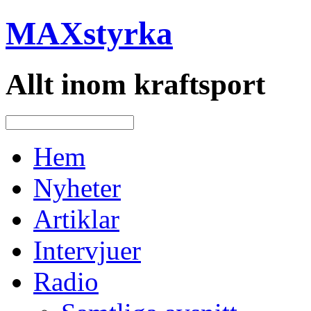
MAXstyrka
Allt inom kraftsport
Hem
Nyheter
Artiklar
Intervjuer
Radio