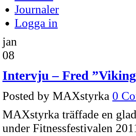
Journaler
Logga in
jan
08
Intervju – Fred ”Vikin
Posted by MAXstyrka
0 C
MAXstyrka träffade en gla
under Fitnessfestivalen 20