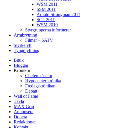
WSM 2011
SSM 2011
Arnold Strongman 2011
SCL 2011
WSM 2010
Styrgrupperna informerar
Armbrytning
Filmer – SATV
Styrkelyft
Tyngdlyftning
Butik
Bloggar
Krönikor
Chefen kåserar
Hypocenter krönika
Fredagskrönikan
Debatt
Wall of Fame
Tävla
MAX Grip
Annonsera
Donera
Redaktionen
Kontakt