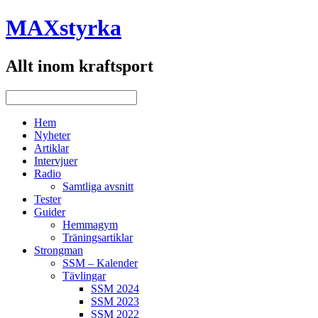
MAXstyrka
Allt inom kraftsport
Hem
Nyheter
Artiklar
Intervjuer
Radio
Samtliga avsnitt
Tester
Guider
Hemmagym
Träningsartiklar
Strongman
SSM – Kalender
Tävlingar
SSM 2024
SSM 2023
SSM 2022