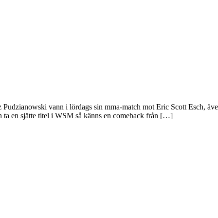
z Pudzianowski vann i lördags sin mma-match mot Eric Scott Esch, äve
h ta en sjätte titel i WSM så känns en comeback från […]