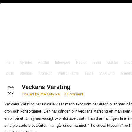
Hem
Nyheter
Artiklar
Intervjuer
Radio
Tester
Guider
Stro
Butik
Bloggar
Krönikor
Wall of Fame
Tävla
MAX Grip
Annon
Veckans Värsting
MAR
27
Posted by MAXstyrka
0 Comment
Veckans Värsting har tidigare visat människor som har dragit bilar med bå
öron och könsorganet. Den här gången blir Veckans Värsting en man som 
en bil på ett till synes väldigt okomfortabelt sätt. Han drar nämligen bilar 
sina piercade bröstvårtor. Han går under namnet ”The Great Nippulini”, och