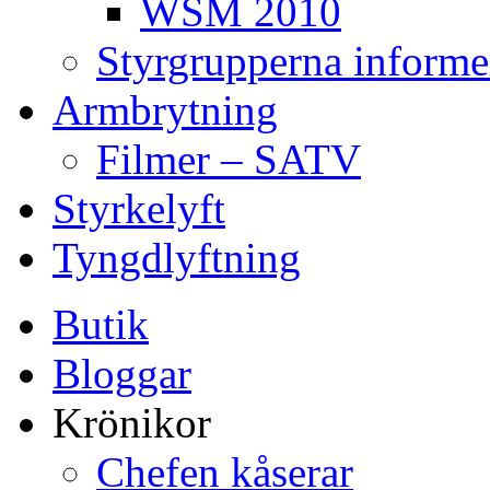
WSM 2010
Styrgrupperna informe
Armbrytning
Filmer – SATV
Styrkelyft
Tyngdlyftning
Butik
Bloggar
Krönikor
Chefen kåserar