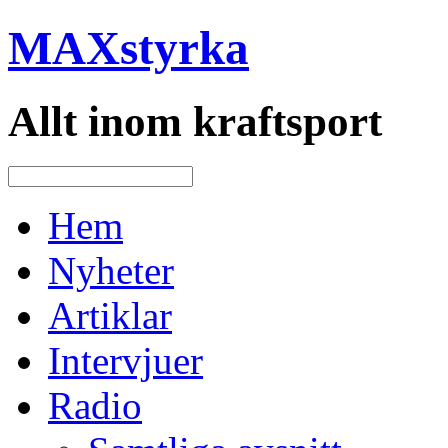
MAXstyrka
Allt inom kraftsport
Hem
Nyheter
Artiklar
Intervjuer
Radio