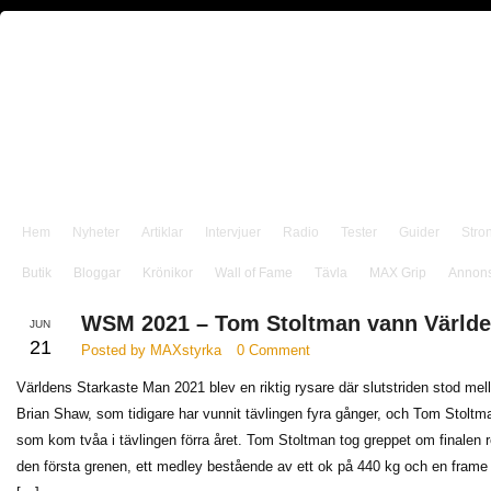
Hem
Nyheter
Artiklar
Intervjuer
Radio
Tester
Guider
Stro
Butik
Bloggar
Krönikor
Wall of Fame
Tävla
MAX Grip
Annon
WSM 2021 – Tom Stoltman vann Världe
JUN
21
Posted by MAXstyrka
0 Comment
Världens Starkaste Man 2021 blev en riktig rysare där slutstriden stod mel
Brian Shaw, som tidigare har vunnit tävlingen fyra gånger, och Tom Stoltm
som kom tvåa i tävlingen förra året. Tom Stoltman tog greppet om finalen r
den första grenen, ett medley bestående av ett ok på 440 kg och en frame