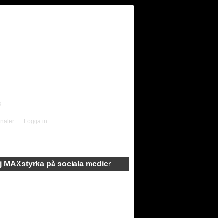
g
rnaler
Logga in
j MAXstyrka på sociala medier