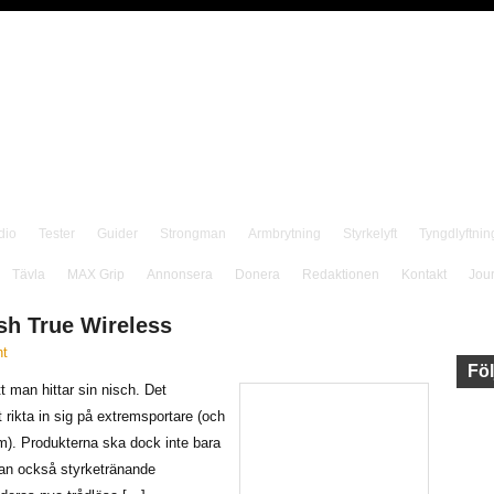
dio
Tester
Guider
Strongman
Armbrytning
Styrkelyft
Tyngdlyftnin
Tävla
MAX Grip
Annonsera
Donera
Redaktionen
Kontakt
Jou
sh True Wireless
t
Föl
tt man hittar sin nisch. Det
 rikta in sig på extremsportare (och
). Produkterna ska dock inte bara
tan också styrketränande