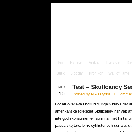
Hem
Nyheter
Artiklar
Intervjuer
Ra
Butik
Bloggar
Krönikor
Wall of Fame
Test – Skullcandy Se
MAR
16
Posted by MAXstyrka
0 Commen
För att överleva i hörlursdjungeln krävs det a
amerikanska företaget Skullcandy har valt att
inte godiskonsumenter, som namnet hintar om
passa skejtare, bmx-cyklister och surfare, u