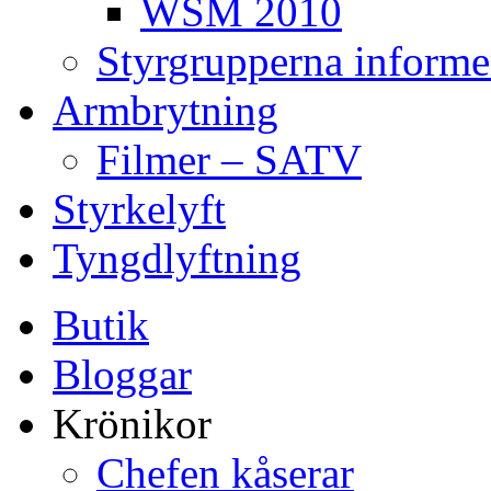
WSM 2010
Styrgrupperna informe
Armbrytning
Filmer – SATV
Styrkelyft
Tyngdlyftning
Butik
Bloggar
Krönikor
Chefen kåserar