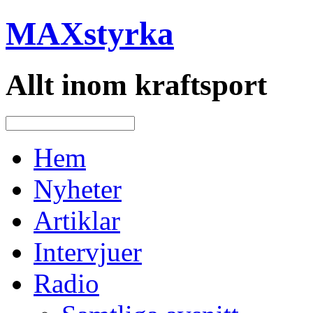
MAXstyrka
Allt inom kraftsport
Hem
Nyheter
Artiklar
Intervjuer
Radio