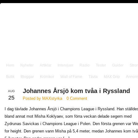
Hem
Nyheter
Artiklar
Intervjuer
Radio
Tester
Guider
Stro
Butik
Bloggar
Krönikor
Wall of Fame
Tävla
MAX Grip
Annon
Johannes Årsjö kom tvåa i Ryssland
AUG
25
Posted by MAXstyrka
0 Comment
I dag tävlade Johannes Årsjö i Champions League i Ryssland. Han ställde
bland annat mot Misha Koklyaev, som förra veckan delade segern med
Zydrunas Savickas i Champions League i Polen. Den första grenen var We
for height. Den grenen vann Misha på 5,4 meter, medan Johannes kom tv