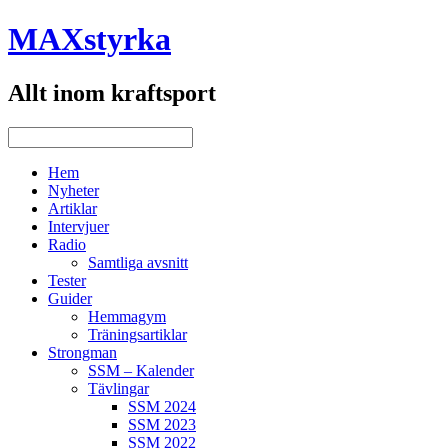
MAXstyrka
Allt inom kraftsport
Hem
Nyheter
Artiklar
Intervjuer
Radio
Samtliga avsnitt
Tester
Guider
Hemmagym
Träningsartiklar
Strongman
SSM – Kalender
Tävlingar
SSM 2024
SSM 2023
SSM 2022