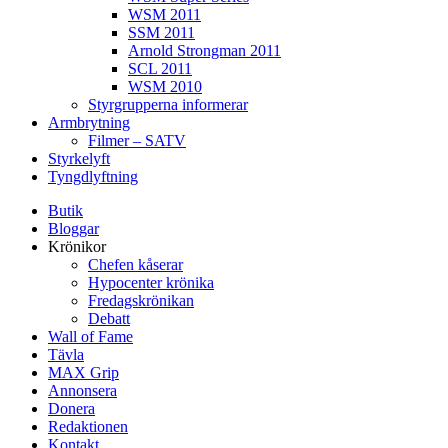
WSM 2011
SSM 2011
Arnold Strongman 2011
SCL 2011
WSM 2010
Styrgrupperna informerar
Armbrytning
Filmer – SATV
Styrkelyft
Tyngdlyftning
Butik
Bloggar
Krönikor
Chefen kåserar
Hypocenter krönika
Fredagskrönikan
Debatt
Wall of Fame
Tävla
MAX Grip
Annonsera
Donera
Redaktionen
Kontakt