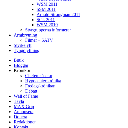
WSM 2011
SSM 2011
Arnold Strongman 2011
SCL 2011
WSM 2010
Styrgrupperna informerar
Armbrytning
Filmer – SATV
Styrkelyft
Tyngdlyftning
Butik
Bloggar
Krönikor
Chefen kåserar
Hypocenter krönika
Fredagskrönikan
Debatt
Wall of Fame
Tävla
MAX Grip
Annonsera
Donera
Redaktionen
Kontakt