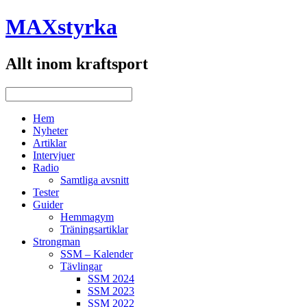
MAXstyrka
Allt inom kraftsport
Hem
Nyheter
Artiklar
Intervjuer
Radio
Samtliga avsnitt
Tester
Guider
Hemmagym
Träningsartiklar
Strongman
SSM – Kalender
Tävlingar
SSM 2024
SSM 2023
SSM 2022