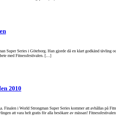
ien
man Super Series i Göteborg. Han gjorde då en klart godkänd tävling och p
rbete med Fitnessfestivalen. […]
len 2010
rdiga. Finalen i World Strongman Super Series kommer att avhållas på Fi
lingen att vara helt gratis för alla besökare av mässan! Fitnessfestival