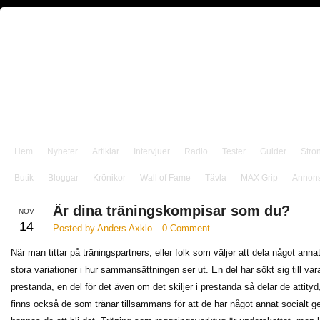
Hem
Nyheter
Artiklar
Intervjuer
Radio
Tester
Guider
Stro
Butik
Bloggar
Krönikor
Wall of Fame
Tävla
MAX Grip
Annon
Är dina träningskompisar som du?
NOV
14
Posted by Anders Axklo
0 Comment
När man tittar på träningspartners, eller folk som väljer att dela något annat
stora variationer i hur sammansättningen ser ut. En del har sökt sig till var
prestanda, en del för det även om det skiljer i prestanda så delar de attityd
finns också de som tränar tillsammans för att de har något annat socialt 