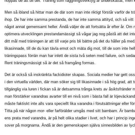
hoppas de att bli det. Träning som raggningsverktyg är underskattat, men 
Men så ibland så hittar man de där som man inte riktigt förstår varför de trä
ihop. De har inte samma prestanda, de har inte samma attityd, och så vitt
något annat gemensamt heller. Ändå väljer de att fortsätta år efter år. Om 
optimera utvecklingen prestandamässigt så vågar jag nog påstå att det int
ditt mål med träningen är att till varje pris bli bättre på det du håller på me
likasinnade, till de du kan tävla emot och mäta dig mot, till de som inte hel
träningspass förrän man har inlett de sista två seten med failure, och sedan
Rent träningsmässigt så är det så framgång formas.
Det är också så inskränkta fackidioter skapas. Sociala medier har gett os
i den virtuella världen, där man söker sig till likasinnade i så hög grad, att 
tillgänglig via luren i fickan så är detsamma trånga krets av åsiktsfränder
man förstärker varandras avarter till en nivå som i bästa fall är löjeväckande
måste faktiskt inte alls vara speciellt lika varandra i förutsättningar eller f
Titta på när någon mor- eller farförälder umgås med sitt barnbarn. Är barnbar
ens prata med varandra, är på helt olika stadier i livet, och har i princip i
sover på morgnarna. Ändå är den gemenskapen själva sinnesbilden av lyc